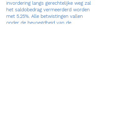
invordering langs gerechtelijke weg zal
het saldobedrag vermeerderd worden
met 5.25%. Alle betwistingen vallen
onder de bevoegdheid van de
rechtbank van Brugge. Bovendien
rekenen we een conventionele
nalatigheidsintrest aan aan de
intrestvoet bepaald in artikel 5 van de
wet van 02/08/2002 vanaf de 22e dag
na de herinnering. Enkel rechtbank van
Brugge bevoegd.
Betaling kan cash of via de bankcontact
app
Contact